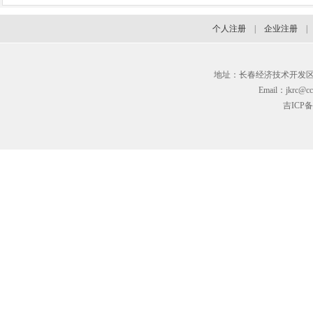
个人注册
|
企业注册
地址：长春经济技术开发区临河街3
Email：jkrc@cc
吉ICP备