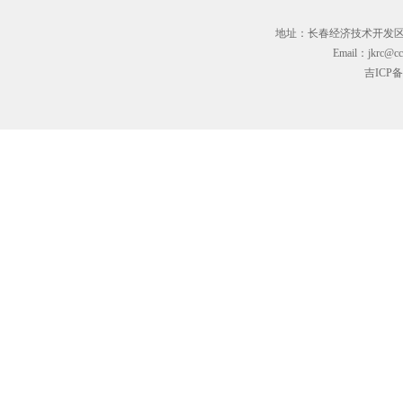
地址：长春经济技术开发区临河街3
Email：jkrc@cc
吉ICP备