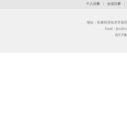
个人注册
|
企业注册
地址：长春经济技术开发区临河街3
Email：jkrc@cc
吉ICP备