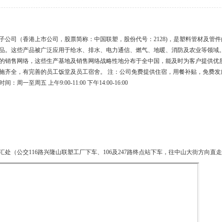
子公司（香港上市公司，股票简称：中国联塑，股份代号：2128)，是塑料管材及管
种产品。这些产品被广泛应用于给水、排水、电力通信、燃气、地暖、消防及农业等领
国的销售网络，这些生产基地及销售网络战略性地分布于全中国，能及时为客户提供优质
施齐全，有完善的员工饭堂及员工宿舍。 注：公司免费提供住宿，用餐补贴，免费发放
一至周五 上午9:00-11:00 下午14:00-16:00
（公交116路兴隆山联塑工厂下车、106及247路终点站下车，往中山大街方向直走