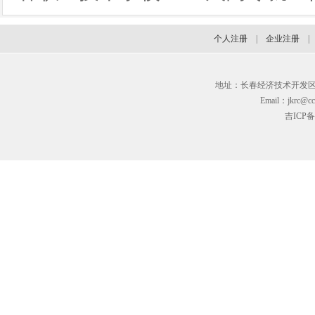
个人注册
|
企业注册
地址：长春经济技术开发区临河街3
Email：jkrc@cc
吉ICP备