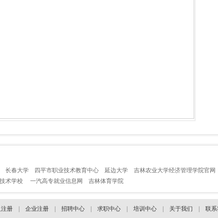
长春大学
四平市职业技术教育中心
延边大学
吉林农业大学经济管理学院官网
业技术学校
一汽高专就业信息网
吉林体育学院
人注册
|
企业注册
|
招聘中心
|
求职中心
|
培训中心
|
关于我们
|
联系