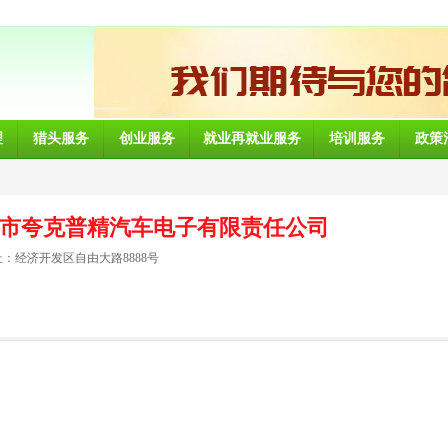
理
猎头服务
创业服务
就业再就业服务
培训服务
政策
市夸克普精汽车电子有限责任公司
：经济开发区自由大路8888号