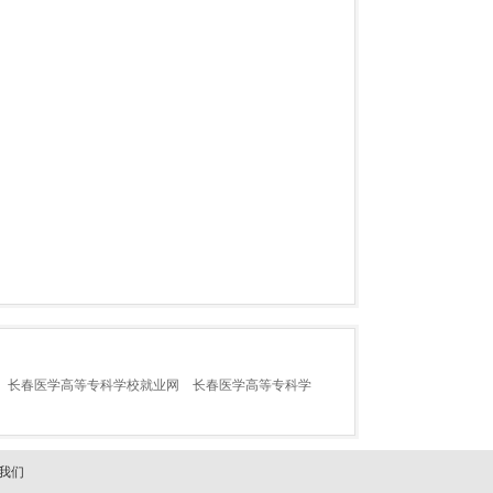
长春医学高等专科学校就业网
长春医学高等专科学
我们