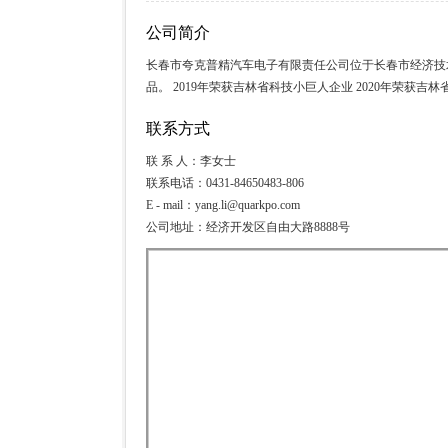
公司简介
长春市夸克普精汽车电子有限责任公司位于长春市经济技术
品。 2019年荣获吉林省科技小巨人企业 2020年荣获吉
联系方式
联 系 人：李女士
联系电话：0431-84650483-806
E - mail：yang.li@quarkpo.com
公司地址：经济开发区自由大路8888号