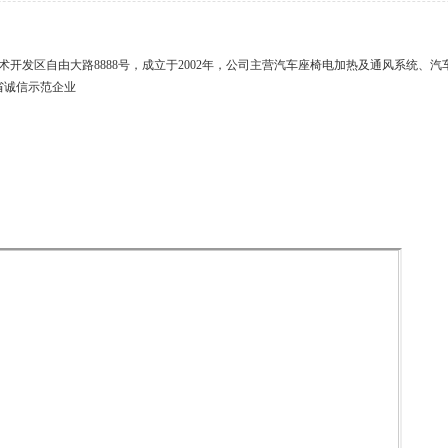
开发区自由大路8888号，成立于2002年，公司主营汽车座椅电加热及通风系统、
林省诚信示范企业