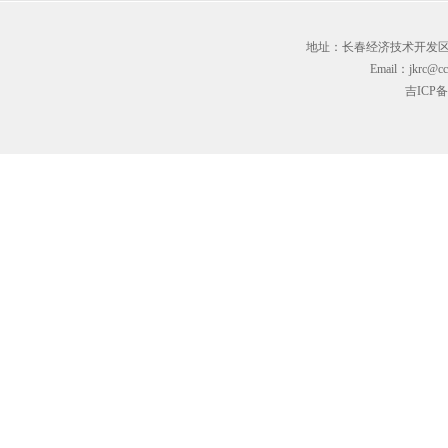
地址：长春经济技术开发区临河街3
Email：jkrc@cc
吉ICP备