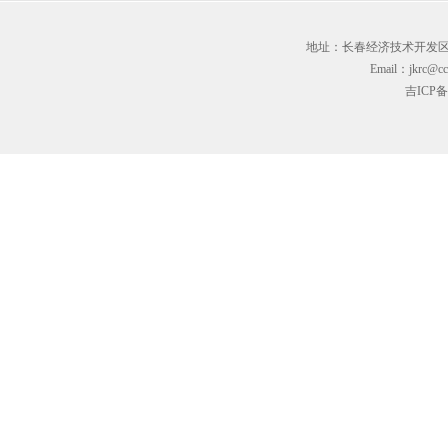
地址：长春经济技术开发区临河街3
Email：jkrc@cc
吉ICP备