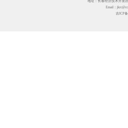
地址：长春经济技术开发区临河街3
Email：jkrc@cc
吉ICP备