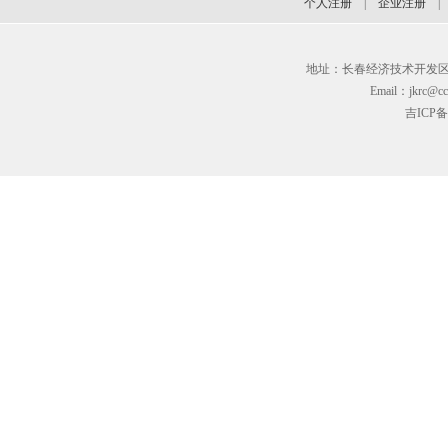
个人注册
|
企业注册
地址：长春经济技术开发区临河街3
Email：jkrc@cc
吉ICP备