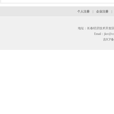
个人注册
|
企业注册
地址：长春经济技术开发区临河街3
Email：jkrc@cc
吉ICP备