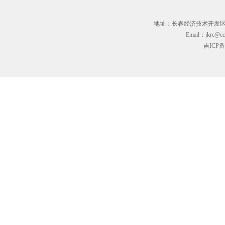
地址：长春经济技术开发区临河街3
Email：jkrc@cc
吉ICP备