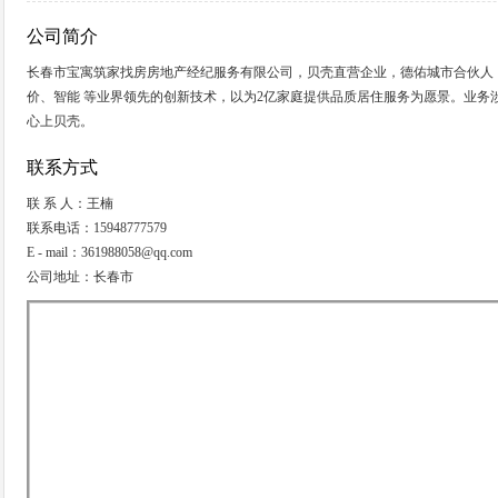
公司简介
长春市宝寓筑家找房房地产经纪服务有限公司，贝壳直营企业，德佑城市合伙人
价、智能 等业界领先的创新技术，以为2亿家庭提供品质居住服务为愿景。业
心上贝壳。
联系方式
联 系 人：王楠
联系电话：15948777579
E - mail：361988058@qq.com
公司地址：长春市