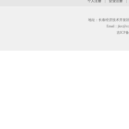
个人注册
|
企业注册
地址：长春经济技术开发区临河街3
Email：jkrc@cc
吉ICP备