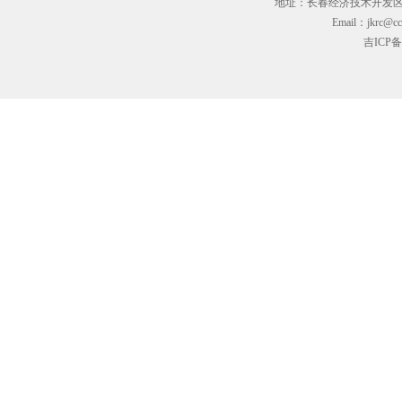
地址：长春经济技术开发区临河街3
Email：jkrc@cc
吉ICP备