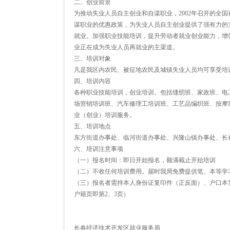
二、创业前景
为推动失业人员自主创业和自谋职业，2002年召开的全
谋职业的优惠政策，为失业人员自主创业提供了强有力的
就业。加强职业技能培训，提升劳动者就业创业能力，增
业正在成为失业人员再就业的主渠道。
三、培训对象
凡是我区内农民、被征地农民及城镇失业人员均可享受培训服务
四、培训内容
各种职业技能培训，创业培训。包括缝纫班、家政班、电
场营销培训班、汽车修理工培训班、工艺品编织班、按摩
业（创业）培训服务。
五、培训地点
东方街道办事处、临河街道办事处、兴隆山镇办事处、长
六、培训注意事项
（一）报名时间：即日开始报名，额满截止开始培训
（二）不收任何培训费用。届时我局免费提供笔、本等学
（三）报名者需持本人身份证复印件（正反面）、户口本
户籍页即第2、3页）
长春经济技术开发区就业服务局