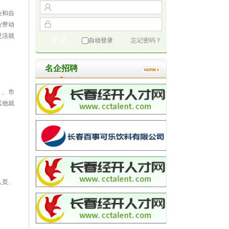
业和自
业带动
灵活就
自动登录
忘记密码？
名企招聘
）、市
其他就
人页、