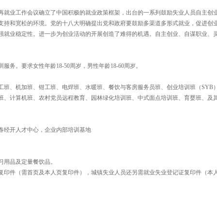
国再就业工作会议确立了中国积极的就业政策框架，出台的一系列鼓励失业人员自主创
支持和宽松的环境。党的十八大明确提出党和政府要鼓励多渠道多形式就业，促进创
强就业稳定性。进一步为创业活动的开展创造了难得的机遇。自主创业、自谋职业、
。要求女性年龄18-50周岁，男性年龄18-60周岁。
工班、机加班、钳工班、电焊班、水暖班、餐饮与客房服务员班、创业培训班（SYB
班、计算机班、农村党员远程教育、园林绿化培训班、中式面点培训班、育婴班、及
春经开人才中心，企业内部培训基地
习用品及定量餐饮品。
复印件（需首页及本人页复印件），城镇失业人员还另需就业失业登记证复印件（本