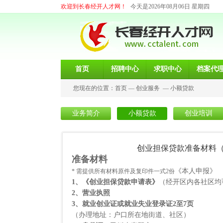
欢迎到长春经开人才网！
今天是2026年08月06日 星期四
首页
招聘中心
求职中心
档案代
您现在的位置：
首页
—
创业服务
—
小额贷款
业务简介
小额贷款
创业培训
创业担保贷款准备材料
准备材料
《本人申报》
* 需提供所有材料原件及复印件一式
2
份
1
、《创业担保贷款申请表》
（经开区内各社区均
2
、营业执照
3
、就业创业证或就业失业登录证
2
至
7
页
（办理地址：户口所在地街道、社区）