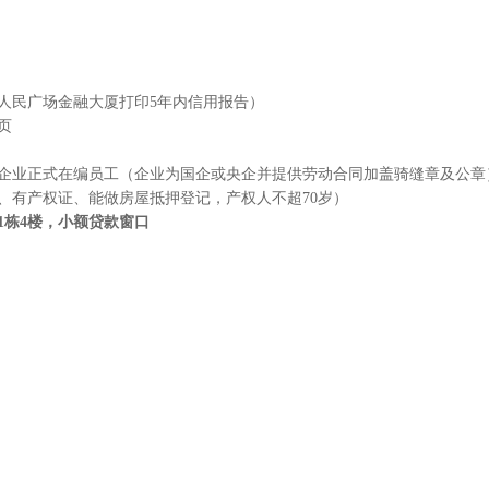
人民广场金融大厦打印
5
年内信用报告）
页
企业正式在编员工（企业为国企或央企并提供劳动合同加盖骑缝章及公章
、有产权证、能做房屋抵押登记，产权人不超
70
岁）
1
栋
4
楼，小额贷款窗口