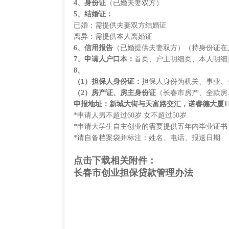
4
、身份证
（已婚夫妻双方）
5
、结婚证：
已婚：需提供夫妻双方结婚证
离异：需提供本人离婚证
6
、信用报告
（已婚提供夫妻双方）（持身份证在
7
、申请人户口本：
首页、户主明细页、本人明细
8
、
（
1
）担保人身份证：
担保人身份为机关、事业、
（
2
）房产证、房主身份证
（长春市房产、全款房
申报地址：新城大街与天富路交汇，诺睿德大厦
1
*申请人男不超过
60
岁
女不超过
50
岁
*申请大学生自主创业的需要提供五年内毕业证书
*请自备档案袋并标注：姓名、电话、报送日期
点击下载相关附件：
长春市创业担保贷款管理办法