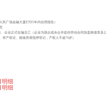
人民广场金融大厦打印5年内信用报告）
页
业、企业正式在编员工（企业为国企或央企并提供劳动合同加盖骑缝章及
、有产权证、能做房屋抵押登记，产权人不超70岁）
目明细
目明细