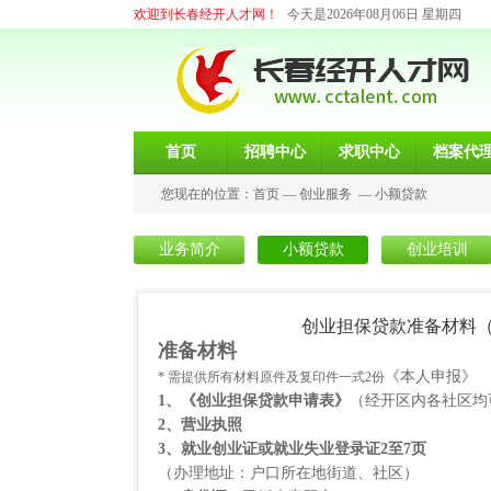
欢迎到长春经开人才网！
今天是2026年08月06日 星期四
首页
招聘中心
求职中心
档案代
您现在的位置：
首页
—
创业服务
—
小额贷款
业务简介
小额贷款
创业培训
创业担保贷款准备材料
准备材料
《本人申报》
* 需提供所有材料原件及复印件一式
2
份
1
、《创业担保贷款申请表》
（经开区内各社区均
2
、营业执照
3
、就业创业证或就业失业登录证
2
至
7
页
（办理地址：户口所在地街道、社区）