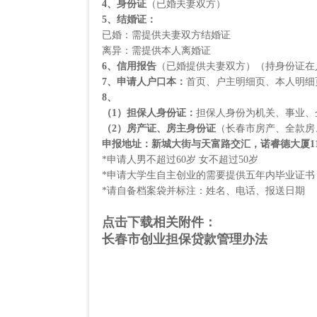
4
、身份证
（已婚夫妻双方）
5
、结婚证：
已婚：需提供夫妻双方结婚证
离异：需提供本人离婚证
6
、信用报告
（已婚提供夫妻双方）（持身份证在
7
、申请人户口本：
首页、户主明细页、本人明细
8
、
（
1
）担保人身份证：
担保人身份为机关、事业、
（
2
）房产证、房主身份证
（长春市房产、全款房
申报地址：新城大街与天富路交汇，诺睿德大厦
1
*申请人男不超过
60
岁
女不超过
50
岁
*申请大学生自主创业的需要提供五年内毕业证书
*请自备档案袋并标注：姓名、电话、报送日期
点击下载相关附件：
长春市创业担保贷款管理办法