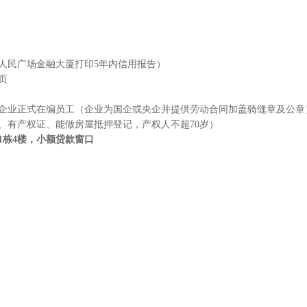
人民广场金融大厦打印
5
年内信用报告）
页
企业正式在编员工（企业为国企或央企并提供劳动合同加盖骑缝章及公章
、有产权证、能做房屋抵押登记，产权人不超
70
岁）
1
栋
4
楼，小额贷款窗口