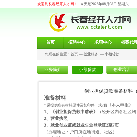
欢迎到长春经开人才网！
今天是2026年08月08日 星期六
首页
招聘中心
求职中心
档案代
您现在的位置：
首页
—
创业服务
—
小额贷款
业务简介
小额贷款
创业培训
创业担保贷款准备材料
准备材料
《本人申报》
* 需提供所有材料原件及复印件一式
2
份
1
、《创业担保贷款申请表》
（经开区内各社区均
2
、营业执照
3
、就业创业证或就业失业登录证
2
至
7
页
（办理地址：户口所在地街道、社区）