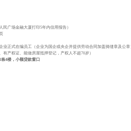
人民广场金融大厦打印
5
年内信用报告）
页
企业正式在编员工（企业为国企或央企并提供劳动合同加盖骑缝章及公章
、有产权证、能做房屋抵押登记，产权人不超
70
岁）
1
栋
4
楼，小额贷款窗口