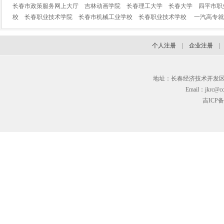
长春市政策服务网上大厅
吉林动画学院
长春理工大学
长春大学
四平市职
校
长春职业技术学院
长春市机械工业学校
长春职业技术学校
一汽高专就
个人注册
|
企业注册
地址：长春经济技术开发区临河街3
Email：jkrc@cc
吉ICP备