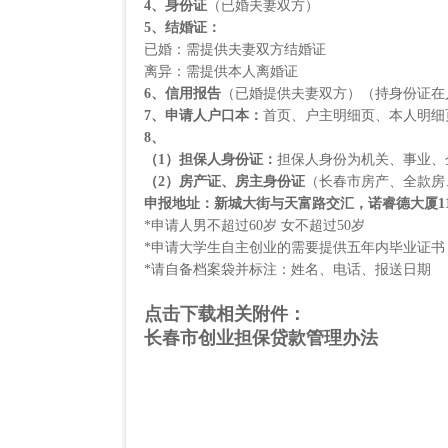
4
、身份证
（已婚夫妻双方）
5
、结婚证：
已婚：需提供夫妻双方结婚证
离异：需提供本人离婚证
6
、信用报告
（已婚提供夫妻双方）（持身份证在
7
、申请人户口本：
首页、户主明细页、本人明细
8
、
（
1
）担保人身份证：
担保人身份为机关、事业、
（
2
）房产证、房主身份证
（长春市房产、全款房
申报地址：新城大街与天富路交汇，诺睿德大厦
1
*申请人男不超过
60
岁
女不超过
50
岁
*申请大学生自主创业的需要提供五年内毕业证书
*请自备档案袋并标注：姓名、电话、报送日期
点击下载相关附件：
长春市创业担保贷款管理办法