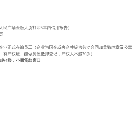
人民广场金融大厦打印
5
年内信用报告）
页
企业正式在编员工（企业为国企或央企并提供劳动合同加盖骑缝章及公章
、有产权证、能做房屋抵押登记，产权人不超
70
岁）
1
栋
4
楼，小额贷款窗口