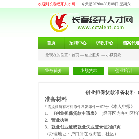
欢迎到长春经开人才网！
今天是2026年08月08日 星期六
首页
招聘中心
求职中心
档案代
您现在的位置：
首页
—
创业服务
—
小额贷款
业务简介
小额贷款
创业培训
创业担保贷款准备材料
准备材料
《本人申报》
* 需提供所有材料原件及复印件一式
2
份
1
、《创业担保贷款申请表》
（经开区内各社区均
2
、营业执照
3
、就业创业证或就业失业登录证
2
至
7
页
（办理地址：户口所在地街道、社区）