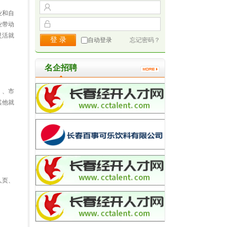
业和自
业带动
灵活就
自动登录
忘记密码？
名企招聘
）、市
其他就
人页、