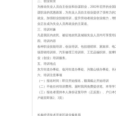
二、创业前景
为推动失业人员自主创业和自谋职业，2002年召开的全
谋职业的优惠政策，为失业人员自主创业提供了强有力的
就业。加强职业技能培训，提升劳动者就业创业能力，增
业正在成为失业人员再就业的主渠道。
三、培训对象
凡是我区内农民、被征地农民及城镇失业人员均可享受培训服务
四、培训内容
各种职业技能培训，创业培训。包括缝纫班、家政班、电
场营销培训班、汽车修理工培训班、工艺品编织班、按摩
业（创业）培训服务。
五、培训地点
东方街道办事处、临河街道办事处、兴隆山镇办事处、长
六、培训注意事项
（一）报名时间：即日开始报名，额满截止开始培训
（二）不收任何培训费用。届时我局免费提供笔、本等学
（三）报名者需持本人身份证复印件（正反面）、户口本
户籍页即第2、3页）
长春经济技术开发区就业服务局