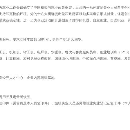
国再就业工作会议确立了中国积极的就业政策框架，出台的一系列鼓励失业人员自主创
支持和宽松的环境。党的十八大明确提出党和政府要鼓励多渠道多形式就业，促进创
强就业稳定性。进一步为创业活动的开展创造了难得的机遇。自主创业、自谋职业、
。要求女性年龄18-50周岁，男性年龄18-60周岁。
工班、机加班、钳工班、电焊班、水暖班、餐饮与客房服务员班、创业培训班（SYB
班、计算机班、农村党员远程教育、园林绿化培训班、中式面点培训班、育婴班、及
春经开人才中心，企业内部培训基地
习用品及定量餐饮品。
复印件（需首页及本人页复印件），城镇失业人员还另需就业失业登记证复印件（本