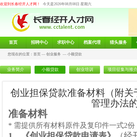
欢迎到长春经开人才网！
今天是2026年08月08日 星期六
首页
招聘中心
求职中心
档案代理
猎头服务
您现在的位置：
首页
—
创业服务
—
小额贷款
业务简介
小额贷款
创业培训
项目征集与推
创业担保贷款准备材料（附关
管理办法
准备材料
* 需提供所有材料原件及复印件一式
2
份
1
、《创业担保贷款申请表》
（经