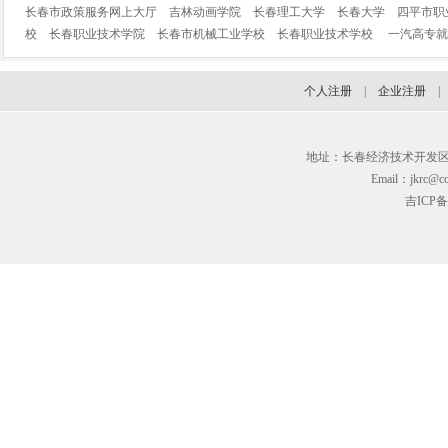
长春市政策服务网上大厅
吉林动画学院
长春理工大学
长春大学
四平市职
校
长春职业技术学院
长春市机械工业学校
长春职业技术学校
一汽高专就
个人注册
|
企业注册
地址：长春经济技术开发区临河街3
Email：jkrc@cc
吉ICP备