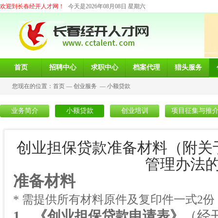
欢迎到长春经开人才网！
今天是2026年08月08日 星期六
首页
招聘中心
求职中心
档案代理
猎头服务
您现在的位置：
首页
—
创业服务
—
小额贷款
业务简介
小额贷款
创业培训
项目征集与推
创业担保贷款准备材料（附关
管理办法
准备材料
* 需提供所有材料原件及复印件一式
2
份
1
、《创业担保贷款申请表》
（经