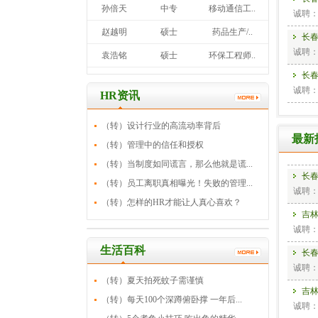
孙倍天
中专
移动通信工..
诚聘
赵越明
硕士
药品生产/..
长
诚聘
袁浩铭
硕士
环保工程师..
长
诚聘
HR资讯
（转）设计行业的高流动率背后
长
最新
（转）管理中的信任和授权
诚聘
（转）当制度如同谎言，那么他就是谎...
长
（转）员工离职真相曝光！失败的管理...
诚聘
（转）怎样的HR才能让人真心喜欢？
吉
诚聘
长
生活百科
诚聘
（转）夏天拍死蚊子需谨慎
吉
（转）每天100个深蹲俯卧撑 一年后...
诚聘