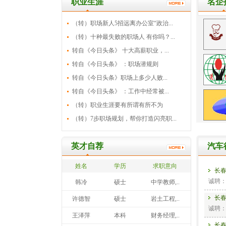
职业生涯
名企
（转）职场新人5招远离办公室“政治...
（转）十种最失败的职场人 有你吗？...
转自《今日头条》 十大高薪职业，...
转自《今日头条》 ：职场潜规则
转自《今日头条》职场上多少人败...
转自《今日头条》 ：工作中经常被...
（转）职业生涯要有所谓有所不为
（转）7步职场规划，帮你打造闪亮职...
英才自荐
汽车
姓名
学历
求职意向
长
诚聘
韩冷
硕士
中学教师,..
长
许德智
硕士
岩土工程,..
诚聘
王泽萍
本科
财务经理,..
长