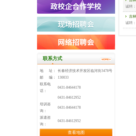
诚聘
吉
诚聘
长
诚聘
长
诚聘
联系方式
吉
诚聘
地 址：
长春经济技术开发区临河街3478号
邮 编：
130033
长
联系电
诚聘
0431-84644178
话：
长
0431-84612952
诚聘
培训咨
0431-84644178
询：
吉
派遣咨
诚聘
0431-84612952
询：
长
查看地图
诚聘