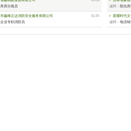
：
库房分拣员
诚聘：
阳光房
林市鑫峰正达消防安全服务有限公司
02-05
星耀时代文
：
企业专职消防员
诚聘：
电话销
春一汽富维安道拓汽车金属零部件有限公司
01-26
长春中之杰
：
装配工、维修工
诚聘：
春数控机床有限公司
01-05
长春市常春
：
诚聘：
林省海艺建筑装饰材料有限公司
06-08
：
春合心机械制造有限公司
07-24
吉林省老昌
：
机械工程师、非标设备装配电工
诚聘：
营业员
春百事可乐饮料有限公司
05-08
长春安通林
：
销售管培生
诚聘：
操作工
林新基管业科技有限公司
02-26
长春科世得
：
诚聘：
春进发汽车零部件有限公司
01-05
长春日用友
：
操作工
诚聘：
注塑