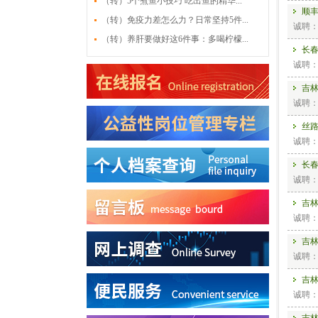
（转）5个煮鱼小技巧 吃出鱼的精华...
顺
（转）免疫力差怎么力？日常坚持5件...
诚聘
（转）养肝要做好这6件事：多喝柠檬...
长
诚聘
吉
诚聘
丝
诚聘
长
诚聘
吉
诚聘
吉
诚聘
吉
诚聘
吉