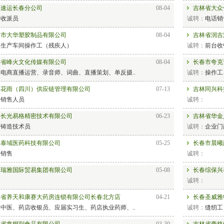
丰速运长春分公司
08-04
吉林省大众
：
收派员
诚聘：
电话销
春市大华塑胶制品有限公司
08-04
吉林省润吉
：
生产车间操作工（残疾人）
诚聘：
前台收
林省峰火文化传媒有限公司
08-04
长春市夸克
：
电商直播运营、录音师、词曲、直播策划、单反摄..
诚聘：
操作工
路花雨（四川）供应链管理有限公司
07-13
吉林同兴科
：
销售人员
诚聘：
春长光易格精密技术有限公司
06-23
吉林省华金
：
铸造技术员
诚聘：
企业门
林泰域医药科技有限公司
05-25
长春市晨曦
：
销售
诚聘：
林瑞雅国际贸易集团有限公司
05-08
长春综保兴
：
诚聘：
林省养天和康赛大药房连锁有限公司长春北方店
04-21
长春圣威雅
：
中医、药店收银员、应届实习生、药店执业药师、..
诚聘：
缝纫工
林省鑫桐副食品有限公司
03-30
吉林省豪格