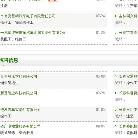
：
注塑
诚聘：
生产车
春市夸克普精汽车电子有限责任公司
07-24
吉林同兴科
：
操作工、物流操作工
诚聘：
春一汽富维安道拓汽车金属零部件有限公司
01-26
长春市常春
：
装配工、维修工
诚聘：
春合心机械制造有限公司
07-24
吉林省老昌
招聘信息
：
机械工程师、非标设备装配电工
诚聘：
营业员
春百事可乐饮料有限公司
05-08
长春安通林
：
销售管培生
诚聘：
操作工
林新基管业科技有限公司
02-26
长春科世得
：
诚聘：
春进发汽车零部件有限公司
01-05
长春日用友
：
操作工
诚聘：
注塑
林省广电物业服务有限公司
08-04
长春盛凯机
：
暖通维修、综合服务
诚聘：
装配钳