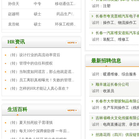
孙倍天
中专
移动通信工..
诚聘：
机械工程师、非标设
诚聘：
注塑
赵越明
硕士
药品生产/..
长春百事可乐饮料有限公
长春市夸克普精汽车电子
诚聘：
销售管培生
诚聘：
操作工、物流操作工
袁浩铭
硕士
环保工程师..
吉林新基管业科技有限公
长春一汽富维安道拓汽车
诚聘：
诚聘：
装配工、维修工
HR资讯
长春进发汽车零部件有限
（转）设计行业的高流动率背后
诚聘：
操作工
最新招聘信息
（转）管理中的信任和授权
吉林省广电物业服务有限
（转）当制度如同谎言，那么他就是谎...
诚聘：
暖通维修、综合服务
（转）员工离职真相曝光！失败的管理...
顺丰速运长春分公司
（转）怎样的HR才能让人真心喜欢？
诚聘：
收派员
长春市大华塑胶制品有限
诚聘：
生产车间操作工（残
生活百科
吉林省峰火文化传媒有限
（转）夏天拍死蚊子需谨慎
诚聘：
电商直播运营、录音师
（转）每天100个深蹲俯卧撑 一年后...
丝路花雨（四川）供应链