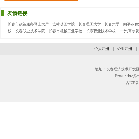
吉林省峰火文化传媒有限
诚聘：
电商直播运营、录音师
友情链接
丝路花雨（四川）供应链
诚聘：
销售人员
长春市政策服务网上大厅
吉林动画学院
长春理工大学
长春大学
四平市职
校
长春职业技术学院
长春市机械工业学校
长春职业技术学校
一汽高专就
长春长光易格精密技术有
诚聘：
铸造技术员
个人注册
|
企业注册
吉林泰域医药科技有限公
诚聘：
销售
吉林瑞雅国际贸易集团有
地址：长春经济技术开发区临河街3
诚聘：
Email：jkrc@cc
吉ICP备
吉林省养天和康赛大药房
诚聘：
中医、药店收银员、应
吉林省鑫桐副食品有限公
诚聘：
库房分拣员
吉林市鑫峰正达消防安全
诚聘：
企业专职消防员
长春一汽富维安道拓汽车