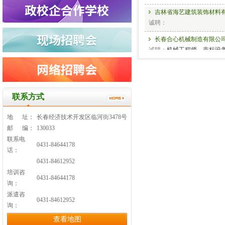
吉林省海艺建筑装饰材料
诚聘：
长春合心机械制造有限公
诚聘：
机械工程师、非标设
长春百事可乐饮料有限公
诚聘：
销售管培生
吉林新基管业科技有限公
联系方式
诚聘：
地 址：
长春经济技术开发区临河街3478号
长春进发汽车零部件有限
邮 编：
130033
诚聘：
操作工
联系电
0431-84644178
吉林省广电物业服务有限
话：
诚聘：
暖通维修、综合服务
0431-84612952
顺丰速运长春分公司
培训咨
0431-84644178
诚聘：
收派员
询：
派遣咨
长春市大华塑胶制品有限
0431-84612952
询：
诚聘：
生产车间操作工（残
查看地图