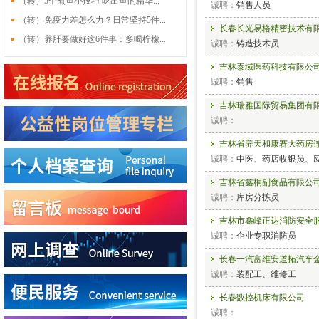
（转）5个煮鱼小技巧 吃出鱼的精华...
诚聘：
销售人员
（转）免疫力差怎么力？日常坚持5件...
长春长光易格精密技术有
（转）养肝要做好这6件事：多喝柠檬...
诚聘：
铸造技术员
吉林泰域医药科技有限公
诚聘：
销售
吉林瑞雅国际贸易集团有
诚聘：
吉林省养天和康赛大药房
诚聘：
中医、药店收银员、应
吉林省鑫桐副食品有限公
诚聘：
库房分拣员
吉林市鑫峰正达消防安全
诚聘：
企业专职消防员
长春一汽富维安道拓汽车
诚聘：
装配工、维修工
长春数控机床有限公司
诚聘：