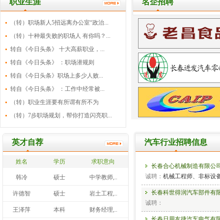
职业生涯
名企招聘
（转）职场新人5招远离办公室“政治...
（转）十种最失败的职场人 有你吗？...
转自《今日头条》 十大高薪职业，...
转自《今日头条》 ：职场潜规则
转自《今日头条》职场上多少人败...
转自《今日头条》 ：工作中经常被...
（转）职业生涯要有所谓有所不为
（转）7步职场规划，帮你打造闪亮职...
英才自荐
汽车行业招聘信息
姓名
学历
求职意向
长春合心机械制造有限公
诚聘：
机械工程师、非标设
韩冷
硕士
中学教师,..
长春科世得润汽车部件有
许德智
硕士
岩土工程,..
诚聘：
王泽萍
本科
财务经理,..
长春合心机械制造有限公
长春日用友捷汽车电气有