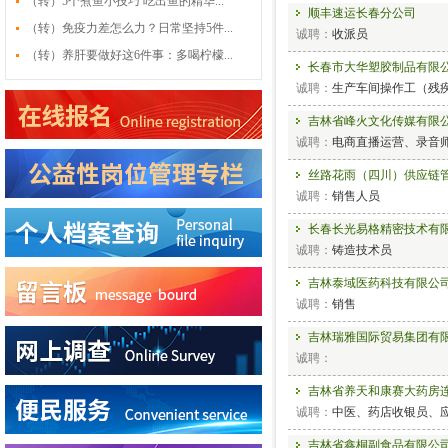
（转）5个煮鱼小技巧 吃出鱼的精华...
顺丰速运长春分公司
（转）免疫力差怎么力？日常坚持5件...
诚聘：
收派员
（转）养肝要做好这6件事：多喝柠檬...
长春市大华塑胶制品有限
诚聘：
生产车间操作工（残
吉林省峰火文化传媒有限
诚聘：
电商直播运营、录音师
丝路花雨（四川）供应链
诚聘：
销售人员
长春长光易格精密技术有
诚聘：
铸造技术员
吉林泰域医药科技有限公
诚聘：
销售
吉林瑞雅国际贸易集团有
诚聘：
吉林省养天和康赛大药房
诚聘：
中医、药店收银员、应
吉林省鑫桐副食品有限公