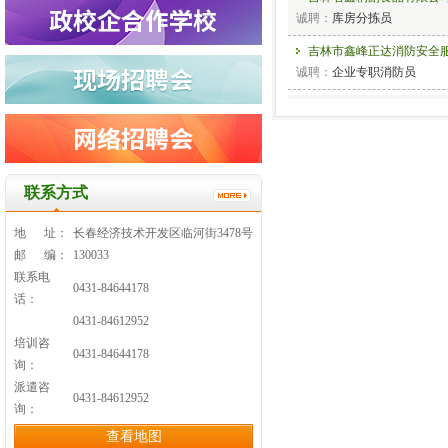
诚聘：
库房分拣员
吉林市鑫峰正达消防安全
诚聘：
企业专职消防员
长春一汽富维安道拓汽车
诚聘：
装配工、维修工
长春数控机床有限公司
诚聘：
联系方式
吉林省海艺建筑装饰材料
诚聘：
地 址：
长春经济技术开发区临河街3478号
邮 编：
130033
长春合心机械制造有限公
联系电
诚聘：
机械工程师、非标设
0431-84644178
话：
长春百事可乐饮料有限公
0431-84612952
诚聘：
销售管培生
培训咨
0431-84644178
询：
吉林新基管业科技有限公
派遣咨
诚聘：
0431-84612952
询：
长春进发汽车零部件有限
查看地图
诚聘：
操作工