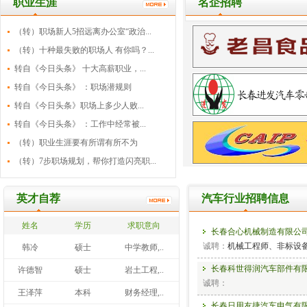
职业生涯
名企招聘
（转）职场新人5招远离办公室“政治...
（转）十种最失败的职场人 有你吗？...
转自《今日头条》 十大高薪职业，...
转自《今日头条》 ：职场潜规则
转自《今日头条》职场上多少人败...
转自《今日头条》 ：工作中经常被...
（转）职业生涯要有所谓有所不为
（转）7步职场规划，帮你打造闪亮职...
英才自荐
汽车行业招聘信息
姓名
学历
求职意向
长春合心机械制造有限公
诚聘：
机械工程师、非标设
韩冷
硕士
中学教师,..
长春科世得润汽车部件有
许德智
硕士
岩土工程,..
诚聘：
王泽萍
本科
财务经理,..
长春日用友捷汽车电气有