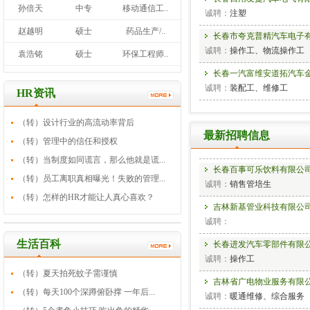
孙倍天
中专
移动通信工..
诚聘：
注塑
赵越明
硕士
药品生产/..
长春市夸克普精汽车电子
诚聘：
操作工、物流操作工
袁浩铭
硕士
环保工程师..
长春一汽富维安道拓汽车
诚聘：
装配工、维修工
HR资讯
（转）设计行业的高流动率背后
长春合心机械制造有限公
最新招聘信息
（转）管理中的信任和授权
诚聘：
机械工程师、非标设
（转）当制度如同谎言，那么他就是谎...
长春百事可乐饮料有限公
（转）员工离职真相曝光！失败的管理...
诚聘：
销售管培生
（转）怎样的HR才能让人真心喜欢？
吉林新基管业科技有限公
诚聘：
长春进发汽车零部件有限
生活百科
诚聘：
操作工
（转）夏天拍死蚊子需谨慎
吉林省广电物业服务有限
（转）每天100个深蹲俯卧撑 一年后...
诚聘：
暖通维修、综合服务