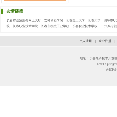
吉林省广电物业服务有限
友情链接
诚聘：
暖通维修、综合服务
长春市政策服务网上大厅
吉林动画学院
长春理工大学
长春大学
四平市职
顺丰速运长春分公司
校
长春职业技术学院
长春市机械工业学校
长春职业技术学校
一汽高专就
诚聘：
收派员
长春市大华塑胶制品有限
个人注册
|
企业注册
诚聘：
生产车间操作工（残
吉林省峰火文化传媒有限
诚聘：
电商直播运营、录音师
地址：长春经济技术开发区临河街3
丝路花雨（四川）供应链
Email：jkrc@cc
诚聘：
销售人员
吉ICP备
长春长光易格精密技术有
诚聘：
铸造技术员
吉林泰域医药科技有限公
诚聘：
销售
吉林瑞雅国际贸易集团有
诚聘：